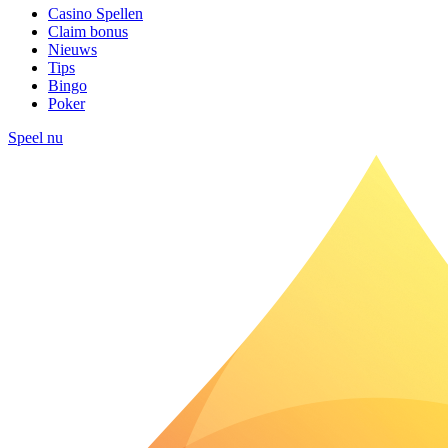
Casino Spellen
Claim bonus
Nieuws
Tips
Bingo
Poker
Speel nu