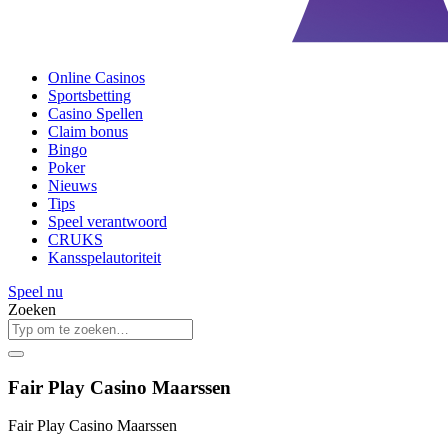
Online Casinos
Sportsbetting
Casino Spellen
Claim bonus
Bingo
Poker
Nieuws
Tips
Speel verantwoord
CRUKS
Kansspelautoriteit
Speel nu
Zoeken
Fair Play Casino Maarssen
Fair Play Casino Maarssen