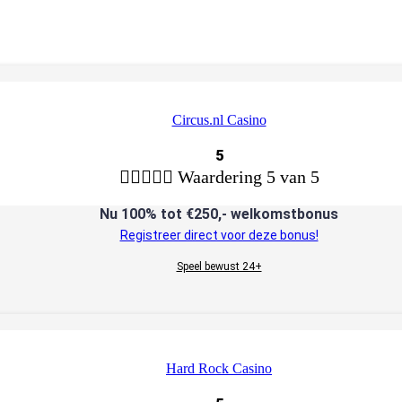
Circus.nl Casino
5





Waardering 5 van 5
Nu 100% tot €250,- welkomstbonus
Registreer direct voor deze bonus!
Speel bewust 24+
Hard Rock Casino