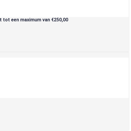
lt tot een maximum van €250,00