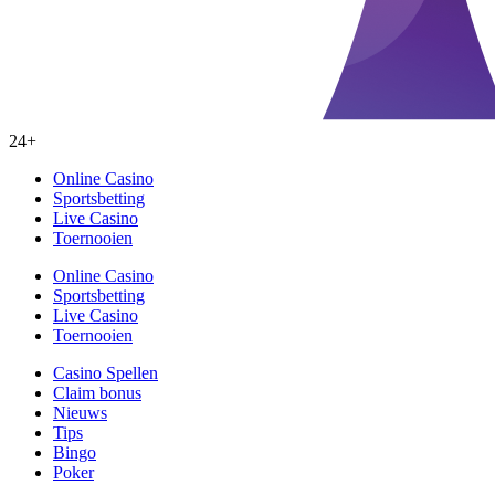
24+
Online Casino
Sportsbetting
Live Casino
Toernooien
Online Casino
Sportsbetting
Live Casino
Toernooien
Casino Spellen
Claim bonus
Nieuws
Tips
Bingo
Poker