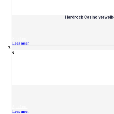
Hardrock Casino verwelko
Speel nu!
Lees meer
6
Speel nu!
Lees meer