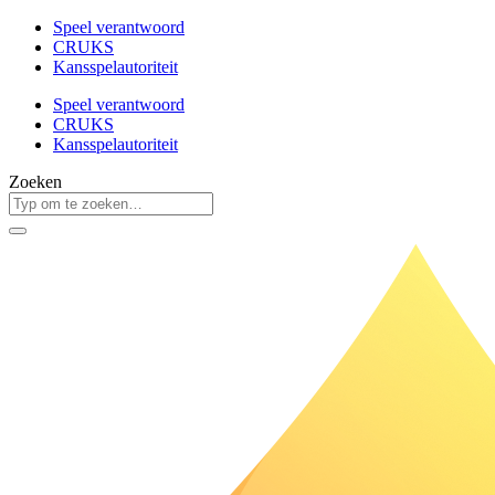
Speel verantwoord
CRUKS
Kansspelautoriteit
Speel verantwoord
CRUKS
Kansspelautoriteit
Zoeken