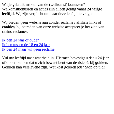
Wil je gebruik maken van de (welkomst) bonussen?
Welkomstbonussen en acties zijn alleen geldig vanaf
24 jarige
leeftijd
. Wij zijn verplicht om naar deze leeftijd te vragen.
Wij bieden geen website aan zonder reclame / affiliate links of
cookies
, bij betreden van onze website accepteer je het zien van
casino reclames.
Ik ben 24 jaar of ouder
Ik ben tussen de 18 en 24 jaar
Ik ben 24 maar wil geen reclame
Vul uw leeftijd naar waarheid in. Hiermee bevestigt u dat u 24 jaar
of ouder bent en dat u zich bewust bent van de risico’s bij gokken.
Gokken kan verslavend zijn, Wat kost gokken jou? Stop op tijd!