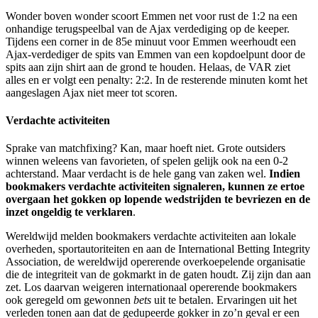
Wonder boven wonder scoort Emmen net voor rust de 1:2 na een
onhandige terugspeelbal van de Ajax verdediging op de keeper.
Tijdens een corner in de 85e minuut voor Emmen weerhoudt een
Ajax-verdediger de spits van Emmen van een kopdoelpunt door de
spits aan zijn shirt aan de grond te houden. Helaas, de VAR ziet
alles en er volgt een penalty: 2:2. In de resterende minuten komt het
aangeslagen Ajax niet meer tot scoren.
Verdachte activiteiten
Sprake van matchfixing? Kan, maar hoeft niet. Grote outsiders
winnen weleens van favorieten, of spelen gelijk ook na een 0-2
achterstand. Maar verdacht is de hele gang van zaken wel.
Indien
bookmakers verdachte activiteiten signaleren, kunnen ze ertoe
overgaan het gokken op lopende wedstrijden te bevriezen en de
inzet ongeldig te verklaren
.
Wereldwijd melden bookmakers verdachte activiteiten aan lokale
overheden, sportautoriteiten en aan de International Betting Integrity
Association, de wereldwijd opererende overkoepelende organisatie
die de integriteit van de gokmarkt in de gaten houdt. Zij zijn dan aan
zet. Los daarvan weigeren internationaal opererende bookmakers
ook geregeld om gewonnen
bets
uit te betalen. Ervaringen uit het
verleden tonen aan dat de gedupeerde gokker in zo’n geval er een