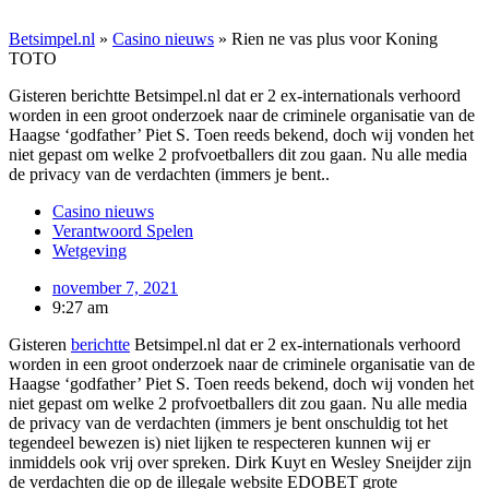
Betsimpel.nl
»
Casino nieuws
»
Rien ne vas plus voor Koning
TOTO
Gisteren berichtte Betsimpel.nl dat er 2 ex-internationals verhoord
worden in een groot onderzoek naar de criminele organisatie van de
Haagse ‘godfather’ Piet S. Toen reeds bekend, doch wij vonden het
niet gepast om welke 2 profvoetballers dit zou gaan. Nu alle media
de privacy van de verdachten (immers je bent..
Casino nieuws
Verantwoord Spelen
Wetgeving
november 7, 2021
9:27 am
Gisteren
berichtte
Betsimpel.nl dat er 2 ex-internationals verhoord
worden in een groot onderzoek naar de criminele organisatie van de
Haagse ‘godfather’ Piet S. Toen reeds bekend, doch wij vonden het
niet gepast om welke 2 profvoetballers dit zou gaan. Nu alle media
de privacy van de verdachten (immers je bent onschuldig tot het
tegendeel bewezen is) niet lijken te respecteren kunnen wij er
inmiddels ook vrij over spreken. Dirk Kuyt en Wesley Sneijder zijn
de verdachten die op de illegale website EDOBET grote