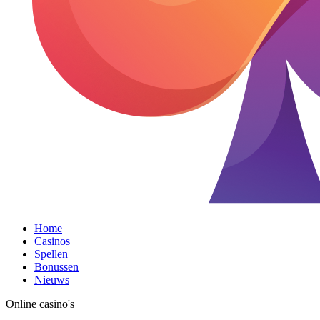
Home
Casinos
Spellen
Bonussen
Nieuws
Online casino's