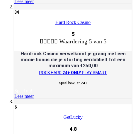
Lees meer
34
Hard Rock Casino
5





Waardering 5 van 5
Hardrock Casino verwelkomt je graag met een
mooie bonus die je storting verdubbelt tot een
maximum van €250,00
ROCK HARD
24+ ONLY
PLAY SMART
Speel bewust 24+
Speel nu!
Lees meer
6
GetLucky
4.8