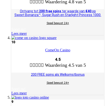





Waardering 4.8 van 5
Ontvang tot
200 free spins
ter waarde van
€40
op
Sweet Bonanza™, Sugar Rush en Starlight Princess 1000.
Speel bewust 24+
Speel nu!
Lees meer
10
ComeOn Casino
4.5





Waardering 4.5 van 5
200 FREE spins als Welkomstbonus
Speel bewust 24+
Speel nu!
Lees meer
9