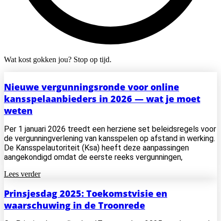
Wat kost gokken jou? Stop op tijd.
Nieuwe vergunningsronde voor online
kansspelaanbieders in 2026 — wat je moet
weten
Per 1 januari 2026 treedt een herziene set beleidsregels voor
de vergunningverlening van kansspelen op afstand in werking.
De Kansspelautoriteit (Ksa) heeft deze aanpassingen
aangekondigd omdat de eerste reeks vergunningen,
Lees verder
Prinsjesdag 2025: Toekomstvisie en
waarschuwing in de Troonrede