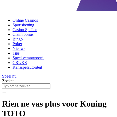
Online Casinos
Sportsbetting
Casino Spellen
Claim bonus
Bingo
Poker
Nieuws
Tips
Speel verantwoord
CRUKS
Kansspelautoriteit
Speel nu
Zoeken
Rien ne vas plus voor Koning
TOTO